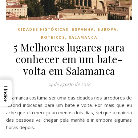
,
,
,
CIDADES HISTÓRICAS
ESPANHA
EUROPA
,
ROTEIROS
SALAMANCA
5 Melhores lugares para
conhecer em um bate-
volta em Salamanca
24 de agosto de 2018
→
Índice
Salamanca costuma ser uma das cidades nos arredores de
Madrid indicadas para um bate-e-volta. Por mais que eu
ache que ela mereça ao menos dois dias, sei que a maioria
das pessoas vai chegar pela manhã e ir embora algumas
horas depois.