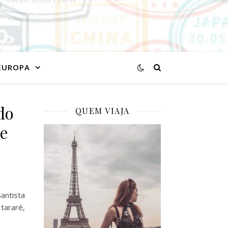
EUROPA
do
QUEM VIAJA
de
antista
Itararé,