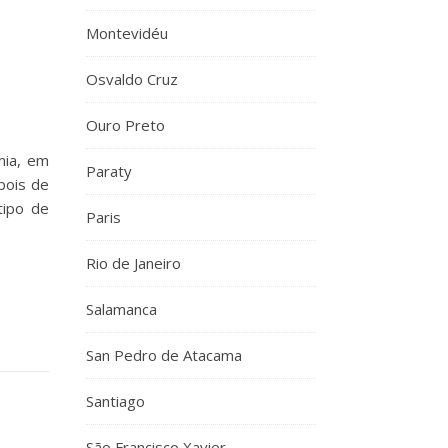
o
Montevidéu
Osvaldo Cruz
Ouro Preto
mia, em
Paraty
pois de
tipo de
Paris
Rio de Janeiro
Salamanca
San Pedro de Atacama
Santiago
São Francisco Xavier