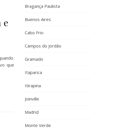
Bragança Paulista
e
 e
Buenos Aires
Cabo Frio
Campos do Jordão
quando.
Gramado
ovo que
Itaparica
Itirapina
Joinville
Madrid
Monte Verde