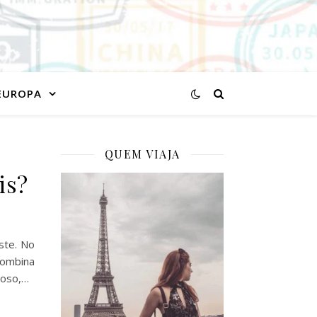
EUROPA
QUEM VIAJA
is?
ste. No
combina
toso,…