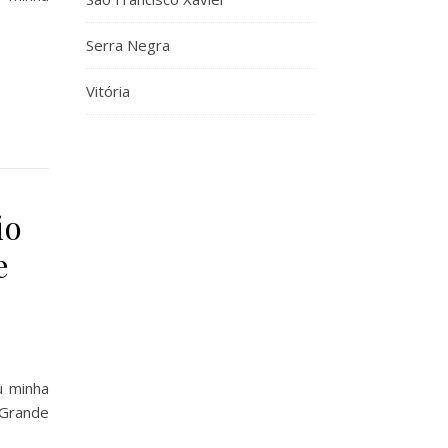
Serra Negra
Vitória
io
e
u minha
 Grande