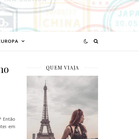
EUROPA
 no
QUEM VIAJA
? Então
itei em