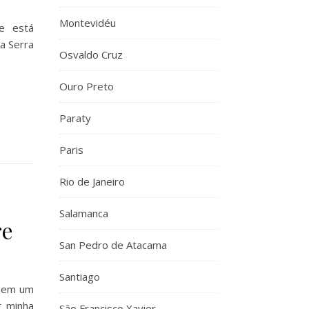
Montevidéu
e está
a Serra
Osvaldo Cruz
Ouro Preto
Paraty
Paris
Rio de Janeiro
Salamanca
re
San Pedro de Atacama
Santiago
, em um
r minha
São Francisco Xavier