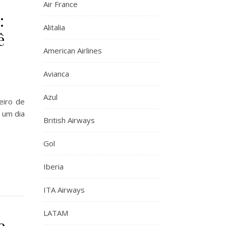
Air France
:
Alitalia
ê
American Airlines
Avianca
Azul
eiro de
: um dia
British Airways
Gol
Iberia
ITA Airways
LATAM
e