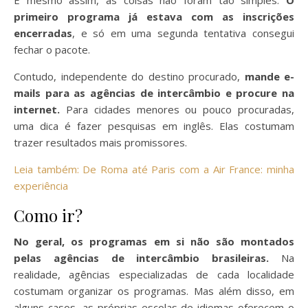
E mesmo assim, as coisas não foram tão simples.
O
primeiro programa já estava com as inscrições
encerradas
, e só em uma segunda tentativa consegui
fechar o pacote.
Contudo, independente do destino procurado,
mande e-
mails para as agências de intercâmbio e procure na
internet.
Para cidades menores ou pouco procuradas,
uma dica é fazer pesquisas em inglês. Elas costumam
trazer resultados mais promissores.
Leia também: De Roma até Paris com a Air France: minha
experiência
Como ir?
No geral, os programas em si não são montados
pelas agências de intercâmbio brasileiras.
Na
realidade, agências especializadas de cada localidade
costumam organizar os programas. Mas além disso, em
alguns casos, as próprias escolas de idiomas oferecem o