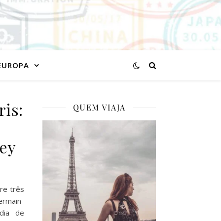
EUROPA
ris:
QUEM VIAJA
ey
re três
ermain-
dia de