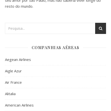
seu amor por São Paulo, mas não saberia viver longe do
resto do mundo.
COMPANHIAS AÉREAS
Aegean Airlines
Aigle Azur
Air France
Alitalia
American Airlines