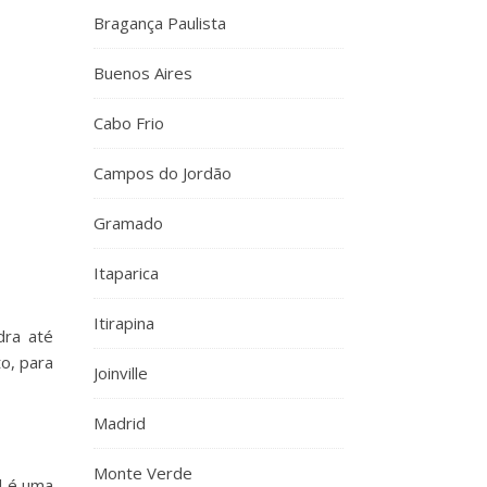
Bragança Paulista
Buenos Aires
Cabo Frio
Campos do Jordão
Gramado
Itaparica
Itirapina
dra até
o, para
Joinville
Madrid
Monte Verde
al é uma