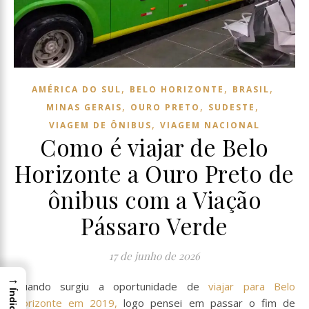
,
,
,
AMÉRICA DO SUL
BELO HORIZONTE
BRASIL
,
,
,
MINAS GERAIS
OURO PRETO
SUDESTE
,
VIAGEM DE ÔNIBUS
VIAGEM NACIONAL
Como é viajar de Belo
Horizonte a Ouro Preto de
ônibus com a Viação
Pássaro Verde
17 de junho de 2026
→
Quando surgiu a oportunidade de
viajar para Belo
Índice
Horizonte em 2019,
logo pensei em passar o fim de