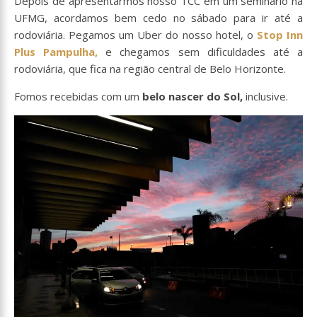
Depois de apresentarmos nosso TCC em um seminário na
UFMG, acordamos bem cedo no sábado para ir até a
rodoviária. Pegamos um Uber do nosso hotel, o
Stop Inn
Plus Pampulha,
e chegamos sem dificuldades até a
rodoviária, que fica na região central de Belo Horizonte.
Fomos recebidas com um
belo nascer do Sol,
inclusive.