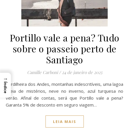
Portillo vale a pena? Tudo
sobre o passeio perto de
Santiago
Camille Carboni
/
24 de janeiro de 2025
→
Cordilheira dos Andes, montanhas indescritíveis, uma lagoa
Índice
cheia de mistérios, neve no inverno, azul turquesa no
verão. Afinal de contas, será que Portillo vale a pena?
Garanta 5% de desconto em seguro viagem…
LEIA MAIS