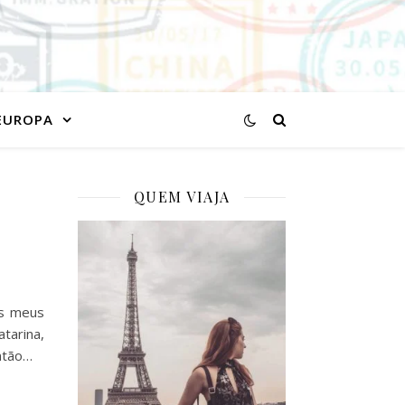
EUROPA
QUEM VIAJA
os meus
tarina,
então…