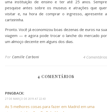
uma instituição de ensino e ter até 25 anos. Sempre
pesquise antes sobre os museus e atrações que quer
visitar e, na hora de comprar o ingresso, apresente a
carteirinha.
Pronto. Você já economizou boas dezenas de euros na sua
viagem — e agora pode trocar o lanche do mercado por
um almoço decente em alguns dos dias.
Por
Camille Carboni
4 Comentários
4 COMENTÁRIOS
PINGBACK:
27 DE MARÇO DE 2019 AT 22:43
As 5 melhores coisas para fazer em Madrid em uma